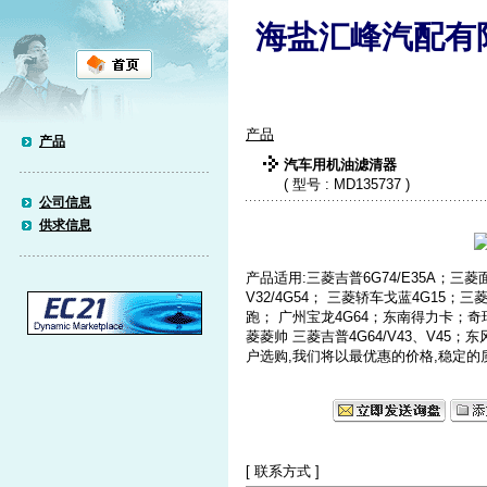
海盐汇峰汽配有
产品
产品
汽车用机油滤清器
( 型号 : MD135737 )
公司信息
供求信息
产品适用:三菱吉普6G74/E35A；三菱面
V32/4G54； 三菱轿车戈蓝4G15；
跑； 广州宝龙4G64；东南得力卡；奇
菱菱帅 三菱吉普4G64/V43、V45
户选购,我们将以最优惠的价格,稳定的
[ 联系方式 ]